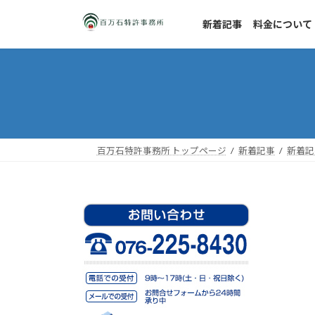
コ
ナ
ン
ビ
新着記事
料金について
テ
ゲ
ン
ー
ツ
シ
へ
ョ
ス
ン
キ
に
ッ
移
百万石特許事務所 トップページ
新着記事
新着記
プ
動