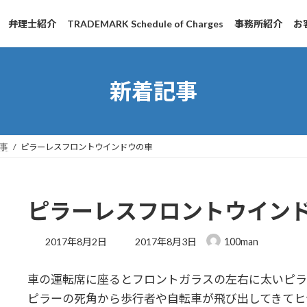
弁理士紹介
TRADEMARK Schedule of Charges
事務所紹介
お
新着記事
事
ピラーレスフロントウインドウの車
ピラーレスフロントウイン
最
2017年8月2日
2017年8月3日
100man
終
更
車の運転席に座るとフロントガラスの左右に太いピラ
新
日
ピラーの死角から歩行者や自転車が飛び出してきてヒ