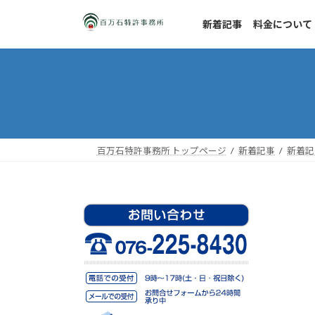
コ
ナ
ン
ビ
新着記事
料金について
テ
ゲ
ン
ー
ツ
シ
へ
ョ
ス
ン
キ
に
ッ
移
百万石特許事務所 トップページ
新着記事
新着記
プ
動