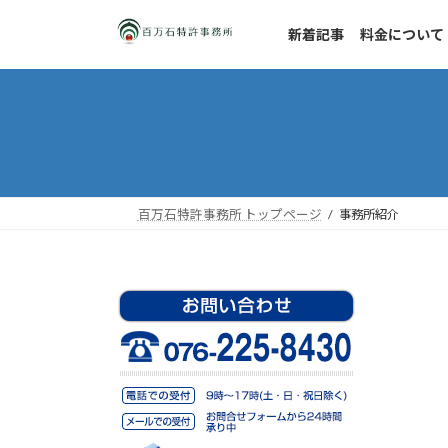
コ
ナ
ン
ビ
新着記事
料金について
テ
ゲ
ン
ー
ツ
シ
へ
ョ
ス
ン
キ
に
ッ
移
百万石特許事務所 トップページ
事務所紹介
プ
動