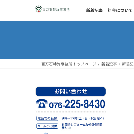
コ
ナ
ン
ビ
新着記事
料金について
テ
ゲ
ン
ー
ツ
シ
へ
ョ
ス
ン
キ
に
ッ
移
百万石特許事務所 トップページ
新着記事
新着記
プ
動