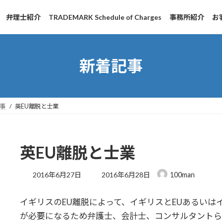
弁理士紹介
TRADEMARK Schedule of Charges
事務所紹介
お
新着記事
事
英EU離脱と士業
英EU離脱と士業
最
2016年6月27日
2016年6月28日
100man
終
更
イギリスのEU離脱によって、イギリスとEUあるい
新
日
が必要になるため弁護士、会計士、コンサルタントら