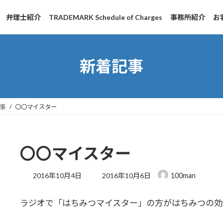
弁理士紹介
TRADEMARK Schedule of Charges
事務所紹介
お
新着記事
事
〇〇マイスター
〇〇マイスター
最
2016年10月4日
2016年10月6日
100man
終
更
ラジオで「はちみつマイスター」の方がはちみつの効
新
日