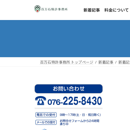
コ
ナ
ン
ビ
新着記事
料金について
テ
ゲ
ン
ー
ツ
シ
へ
ョ
ス
ン
キ
に
ッ
移
百万石特許事務所 トップページ
新着記事
新着記
プ
動