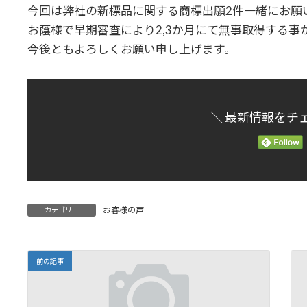
時
今回は弊社の新標品に関する商標出願2件一緒にお願
:
お蔭様で早期審査により2,3か月にて無事取得する事
今後ともよろしくお願い申し上げます。
＼ 最新情報をチ
お客様の声
カテゴリー
前の記事