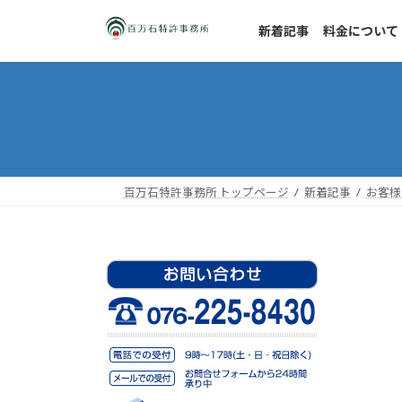
コ
ナ
ン
ビ
新着記事
料金について
テ
ゲ
ン
ー
ツ
シ
へ
ョ
ス
ン
キ
に
ッ
移
百万石特許事務所 トップページ
新着記事
お客様
プ
動