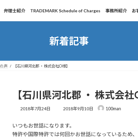
弁理士紹介
TRADEMARK Schedule of Charges
事務所紹介
お
新着記事
の声
【石川県河北郡 ・ 株式会社O様】
【石川県河北郡 ・ 株式会社
最
2018年7月24日
2018年9月10日
100man
終
更
いつもお世話になります。
新
日
特許や国際特許では何回かお世話になっているため、