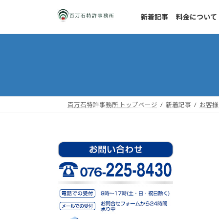
コ
ナ
ン
ビ
新着記事
料金について
テ
ゲ
ン
ー
ツ
シ
へ
ョ
ス
ン
キ
に
ッ
移
百万石特許事務所 トップページ
新着記事
お客様
プ
動