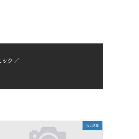
ェック ／
次の記事